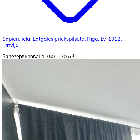
Sapieru iela, Latgales priekšpilsēta, Rīga, LV-1012,
Latvija
Зарезервировано
360 €
30 m²