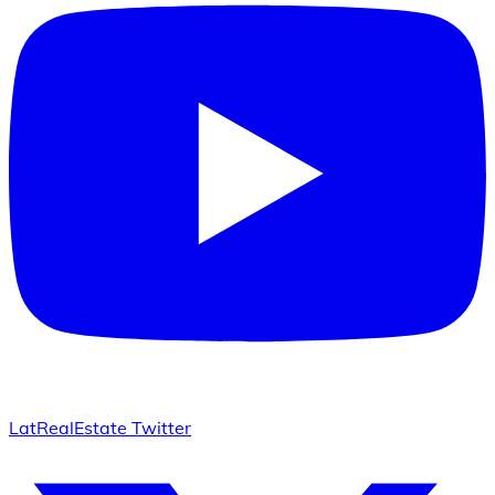
LatRealEstate Twitter