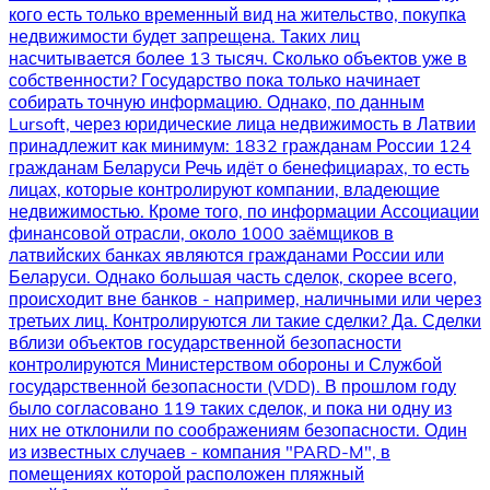
кого есть только временный вид на жительство, покупка
недвижимости будет запрещена. Таких лиц
насчитывается более 13 тысяч. Сколько объектов уже в
собственности? Государство пока только начинает
собирать точную информацию. Однако, по данным
Lursoft, через юридические лица недвижимость в Латвии
принадлежит как минимум: 1832 гражданам России 124
гражданам Беларуси Речь идёт о бенефициарах, то есть
лицах, которые контролируют компании, владеющие
недвижимостью. Кроме того, по информации Ассоциации
финансовой отрасли, около 1000 заёмщиков в
латвийских банках являются гражданами России или
Беларуси. Однако большая часть сделок, скорее всего,
происходит вне банков - например, наличными или через
третьих лиц. Контролируются ли такие сделки? Да. Сделки
вблизи объектов государственной безопасности
контролируются Министерством обороны и Службой
государственной безопасности (VDD). В прошлом году
было согласовано 119 таких сделок, и пока ни одну из
них не отклонили по соображениям безопасности. Один
из известных случаев - компания "PARD-M", в
помещениях которой расположен пляжный