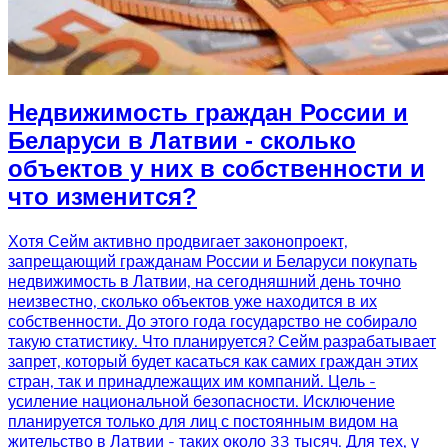
Недвижимость граждан России и
Беларуси в Латвии - сколько
объектов у них в собственности и
что изменится?
Хотя Сейм активно продвигает законопроект,
запрещающий гражданам России и Беларуси покупать
недвижимость в Латвии, на сегодняшний день точно
неизвестно, сколько объектов уже находится в их
собственности. До этого года государство не собирало
такую статистику. Что планируется? Сейм разрабатывает
запрет, который будет касаться как самих граждан этих
стран, так и принадлежащих им компаний. Цель -
усиление национальной безопасности. Исключение
планируется только для лиц с постоянным видом на
жительство в Латвии - таких около 33 тысяч. Для тех, у