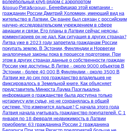
волейбольный клуб рядом с аэропортом
&laquo;Рига&raquo;. Бенефициар этой компании -
гражданин России Дмитрий Холомкин, имеющий вид на
жительство в Латвии. Он ранее был связан с российским
научно-исследовательским учреждением в сфере
авиации и связи. Его планы в Латвии сейчас неясны,
комментариев он не дал. Как ситуация в других странах?
Литва уже в 2023 году запретила гражданам России
покупать землю. В Эстонии, Финляндии и Норвегии
аналогичные законы пока в процессе подготовки. При
этом в других странах данные о собственности граждан
России уже доступны: В Литве - около 9000 объектов В
Эстонии - более 40 000 В Финляндии - около 3500 В
Латвии же до сих пор гражданство владельцев не
фиксировалось в Земельной книге. Как объясняет
представитель Минюста Лаума Паэглькална,
информация о гражданстве была доступна только
нотариусу или судье, но не сохранялась в общей
системе. Что изменится дальше? С начала этого года
Латвия начала учитывать гражданство покупателей. С 1
января по 18 февраля недвижимость в Латвии
приобрели: 63 гражданина России 2 гражданина
Беларуси При этом Регистр предприятий больше не